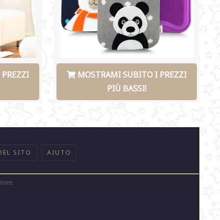
 PREZZI
MOSTRAMI SUBITO I PREZZI
PIÙ BASSI!
DEL SITO
AIUTO
tore.