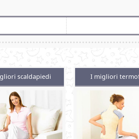
gliori scaldapiedi
I migliori termo