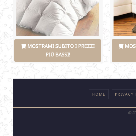
MOSTRAMI SUBITO I PREZZI
MOST
PIÙ BASSI!
HOME
PRIVACY 
©
2