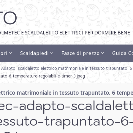
TO
 IMETEC E SCALDALETTO ELETTRICI PER DORMIRE BENE
ori
Scaldapiedi
Fasce di prezzo
Guida C
dapto, scaldaletto elettrico matrimoniale in tessuto trapuntato, 6 
ato-6-temperature-regolabili-e-timer-3.jpeg
ttrico matrimoniale in tessuto trapuntato, 6 temper
c-adapto-scaldalett
tessuto-trapuntato-6