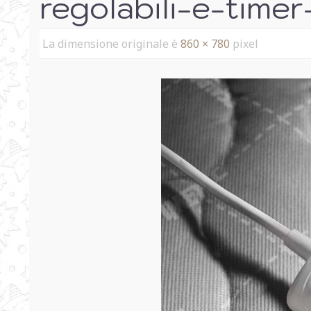
regolabili-e-timer
La dimensione originale è
860 × 780
pixel