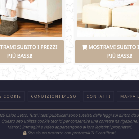
RAMI SUBITO I PREZZI
MOSTRAMI SUBITO I
PIÙ BASSI!
PIÙ BASSI!
E COOKIE
CONDIZIONI D’USO
CONTATTI
MAPPA 
026
Caldo Letto. Tutti i testi pubblicati sono tutelati dalle leggi sul diritto d'au
Questo sito utilizza cookie tecnici per consentire una corretta navigazione.
Marchi, immagini e video appartengono ai loro legittimi proprietari.
Sito sicuro protetto con protocolli TLS certificati.