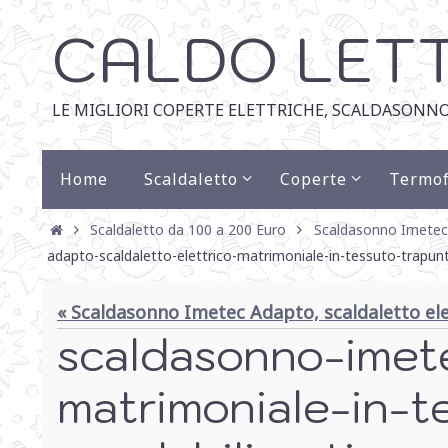
CALDO LET
LE MIGLIORI COPERTE ELETTRICHE, SCALDASONNO
Home
Scaldaletto
Coperte
Termof
Scaldaletto da 100 a 200 Euro
Scaldasonno Imetec A
adapto-scaldaletto-elettrico-matrimoniale-in-tessuto-trapunt
« Scaldasonno Imetec Adapto, scaldaletto ele
scaldasonno-imete
matrimoniale-in-