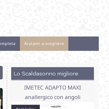
ompleta
Aiutami a scegliere
Lo Scaldasonno migliore
IMETEC ADAPTO MAXI
anallergico con angoli
Best
Seller