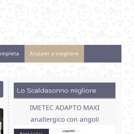
ompleta
Aiutami a scegliere
Lo Scaldasonno migliore
IMETEC ADAPTO MAXI
anallergico con angoli
Best
Seller