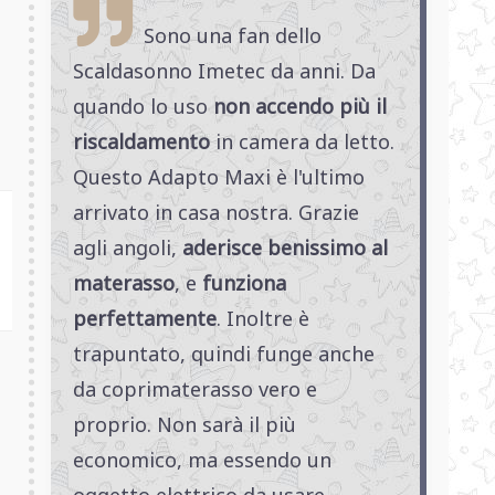
Sono una fan dello
Scaldasonno Imetec da anni. Da
quando lo uso
non accendo più il
riscaldamento
in camera da letto.
Questo Adapto Maxi è l'ultimo
arrivato in casa nostra. Grazie
agli angoli,
aderisce benissimo al
materasso
, e
funziona
perfettamente
. Inoltre è
trapuntato, quindi funge anche
da coprimaterasso vero e
proprio. Non sarà il più
economico, ma essendo un
oggetto elettrico da usare