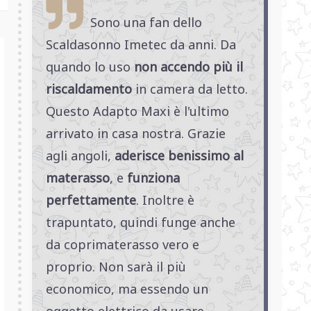
Sono una fan dello
Scaldasonno Imetec da anni. Da
quando lo uso
non accendo più il
riscaldamento
in camera da letto.
Questo Adapto Maxi è l'ultimo
arrivato in casa nostra. Grazie
agli angoli,
aderisce benissimo al
materasso
, e
funziona
perfettamente
. Inoltre è
trapuntato, quindi funge anche
da coprimaterasso vero e
proprio. Non sarà il più
economico, ma essendo un
oggetto elettrico da usare