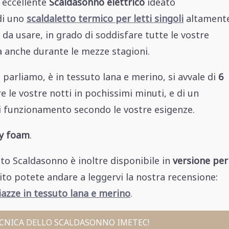
d eccellente
Scaldasonno elettrico
ideato
 di uno
scaldaletto termico per letti singoli
altament
da usare, in grado di soddisfare tutte le vostre
a anche durante le mezze stagioni.
ui parliamo, è in tessuto lana e merino, si avvale di
6
re le vostre notti in pochissimi minuti, e di un
 di funzionamento secondo le vostre esigenze.
y foam
.
sto Scaldasonno è inoltre disponibile in
versione per
guito potete andare a leggervi la nostra recensione:
azze in tessuto lana e merino
.
CNICA DELLO SCALDASONNO IMETEC!