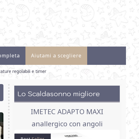
ompleta
Aiutami a scegliere
ture regolabili e timer
Lo Scaldasonno migliore
IMETEC ADAPTO MAXI
anallergico con angoli
Best
Seller