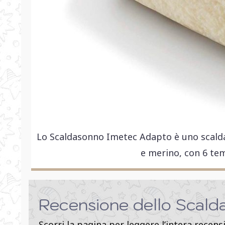
Lo Scaldasonno Imetec Adapto è uno scaldale
e merino, con 6 tem
Recensione dello Scald
Scorri la pagina per leggere l’intera recens