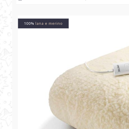
100%
lana e merino