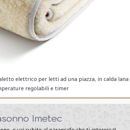
tto elettrico per letti ad una piazza, in calda lana
perature regolabili e timer
asonno Imetec
ione, o vai subito al paragrafo che ti interessa!