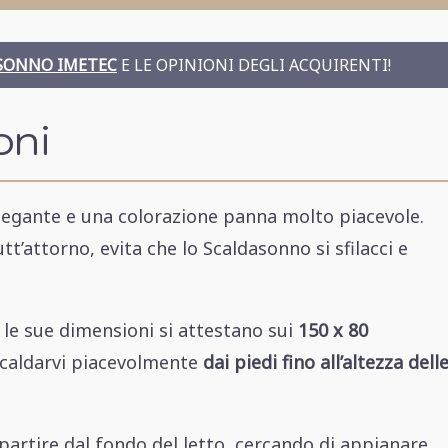
SONNO IMETEC
E LE OPINIONI DEGLI ACQUIRENTI!
oni
legante e una colorazione panna molto piacevole.
t’attorno, evita che lo Scaldasonno si sfilacci e
 le sue dimensioni si attestano sui
150 x 80
iscaldarvi piacevolmente
dai piedi fino all’altezza dell
partire dal fondo del letto, cercando di appianare