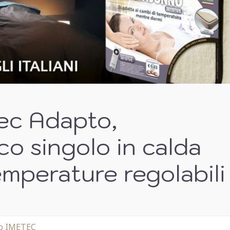
ec Adapto,
ico singolo in calda
emperature regolabili
ico IMETEC