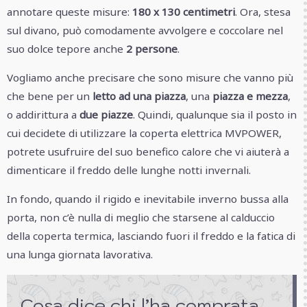
annotare queste misure:
180 x 130 centimetri
. Ora, stesa
sul divano, può comodamente avvolgere e coccolare nel
suo dolce tepore anche
2 persone
.
Vogliamo anche precisare che sono misure che vanno più
che bene per un
letto ad una piazza
, una
piazza e mezza
,
o addirittura a
due piazze
. Quindi, qualunque sia il posto in
cui decidete di utilizzare la coperta elettrica MVPOWER,
potrete usufruire del suo benefico calore che vi aiuterà a
dimenticare il freddo delle lunghe notti invernali.
In fondo, quando il rigido e inevitabile inverno bussa alla
porta, non c’è nulla di meglio che starsene al calduccio
della coperta termica, lasciando fuori il freddo e la fatica di
una lunga giornata lavorativa.
Cosa dice chi l’ha comprata