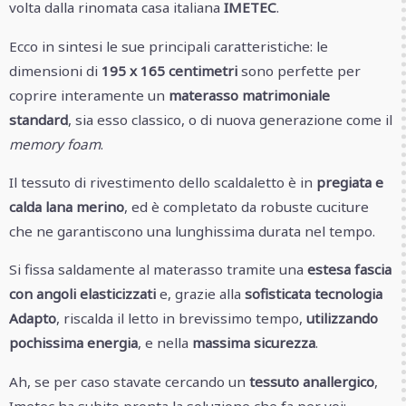
volta dalla rinomata casa italiana
IMETEC
.
Ecco in sintesi le sue principali caratteristiche: le
dimensioni di
195 x 165 centimetri
sono perfette per
coprire interamente un
materasso matrimoniale
standard
, sia esso classico, o di nuova generazione come il
memory foam
.
Il tessuto di rivestimento dello scaldaletto è in
pregiata e
calda lana merino
, ed è completato da robuste cuciture
che ne garantiscono una lunghissima durata nel tempo.
Si fissa saldamente al materasso tramite una
estesa fascia
con angoli elasticizzati
e, grazie alla
sofisticata tecnologia
Adapto
, riscalda il letto in brevissimo tempo,
utilizzando
pochissima energia
, e nella
massima sicurezza
.
Ah, se per caso stavate cercando un
tessuto anallergico
,
Imetec ha subito pronta la soluzione che fa per voi: