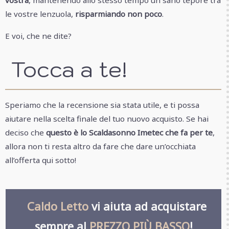
vostra
, mantenendo allo stesso tempo un sano tepore tra
le vostre lenzuola,
risparmiando non poco
.
E voi, che ne dite?
Tocca a te!
Speriamo che la recensione sia stata utile, e ti possa
aiutare nella scelta finale del tuo nuovo acquisto. Se hai
deciso che
questo è lo Scaldasonno Imetec che fa per te
,
allora non ti resta altro da fare che dare un’occhiata
all’offerta qui sotto!
Caldo Letto
vi aiuta ad acquistare
sempre al
PREZZO PIÙ BASSO
!