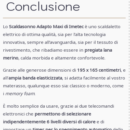
Conclusione
Lo
Scaldasonno Adapto Maxi di Imetec
è uno scaldaletto
elettrico di ottima qualità, sia per l’alta tecnologia
innovativa, sempre all’avanguardia, sia per il tessuto di
rivestimento, che ribadiamo essere in
pregiata lana
merino
, calda morbida e altamente confortevole.
Grazie alle generose dimensioni di
195 x 165 centimetri
, e
all’
ampia banda elasticizzata
, si adatta facilmente al vostro
materasso, qualunque esso sia: classico o moderno, come
i
memory foam
.
È molto semplice da usare, grazie ai due telecomandi
elettronici che
permettono di selezionare
indipendentemente 6 livelli diversi di calore
e di
impostare un
timer per lo spegnimento automatico
dello