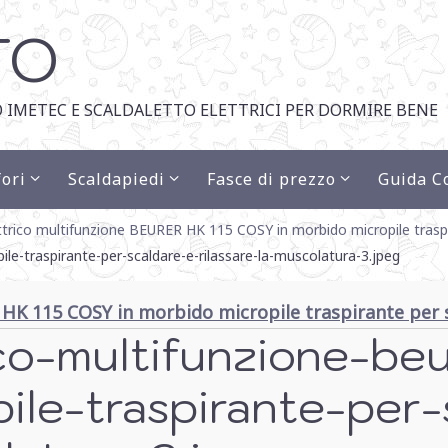
TO
 IMETEC E SCALDALETTO ELETTRICI PER DORMIRE BENE
ori
Scaldapiedi
Fasce di prezzo
Guida C
trico multifunzione BEURER HK 115 COSY in morbido micropile traspir
le-traspirante-per-scaldare-e-rilassare-la-muscolatura-3.jpeg
HK 115 COSY in morbido micropile traspirante per s
co-multifunzione-be
ile-traspirante-per-