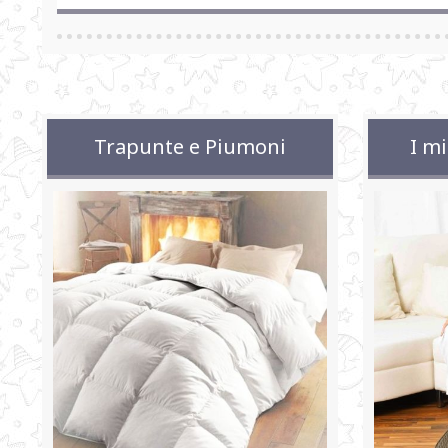
Trapunte e Piumoni
I mi