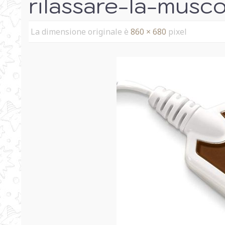
rilassare-la-musc
La dimensione originale è
860 × 680
pixel