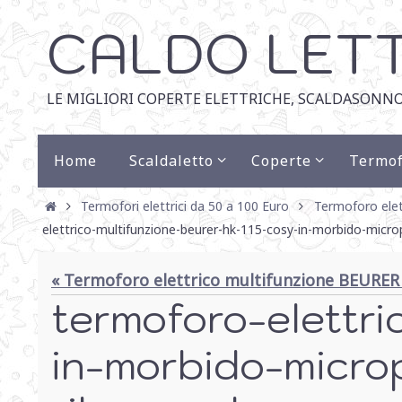
CALDO LET
LE MIGLIORI COPERTE ELETTRICHE, SCALDASONNO
Home
Scaldaletto
Coperte
Termof
Termofori elettrici da 50 a 100 Euro
Termoforo elet
elettrico-multifunzione-beurer-hk-115-cosy-in-morbido-micropi
« Termoforo elettrico multifunzione BEURER 
termoforo-elettri
in-morbido-microp