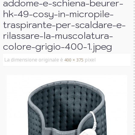
addome-e-schiena-beurer-
hk-49-cosy-in-micropile-
traspirante-per-scaldare-e-
rilassare-la-muscolatura-
colore-grigio-400-1.jpeg
La dimensione originale è
pixel
400 × 375