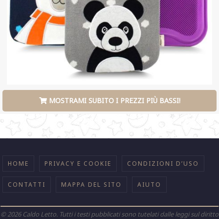
MOSTRAMI SUBITO I PREZZI PIÙ BASSI!
HOME
PRIVACY E COOKIE
CONDIZIONI D’USO
CONTATTI
MAPPA DEL SITO
AIUTO
©
2026
Caldo Letto. Tutti i testi pubblicati sono tutelati dalle leggi sul diritto