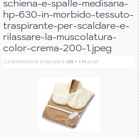
schiena-e-spalle-medisana-
hp-630-in-morbido-tessuto-
traspirante-per-scaldare-e-
rilassare-la-muscolatura-
color-crema-200-1.jpeg
La dimensione originale è
pixel
200 × 174