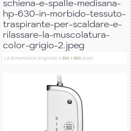
schiena-e-spalle-medisana-
hp-630-in-morbido-tessuto-
traspirante-per-scaldare-e-
rilassare-la-muscolatura-
color-grigio-2.jpeg
La dimensione originale è
pixel
860 × 800