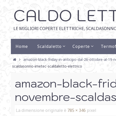
CALDO LET
LE MIGLIORI COPERTE ELETTRICHE, SCALDASONNO
Home
Scaldaletto
Coperte
Termof
amazon-black-friday-in-anticipo-dal-26-ottobre-al-19
scaldasonno-imetec-scaldaletto-elettrico
amazon-black-frid
novembre-scaldas
La dimensione originale è
785 × 346
pixel