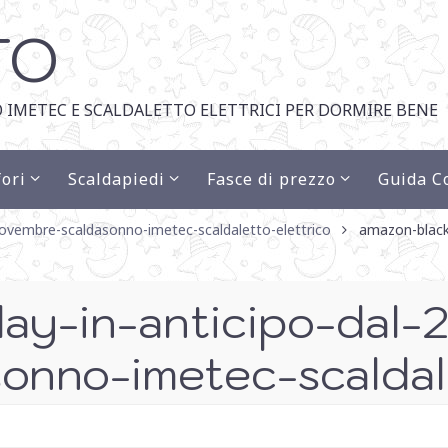
TO
 IMETEC E SCALDALETTO ELETTRICI PER DORMIRE BENE
ori
Scaldapiedi
Fasce di prezzo
Guida C
-novembre-scaldasonno-imetec-scaldaletto-elettrico
amazon-black-
ay-in-anticipo-dal-2
onno-imetec-scaldale