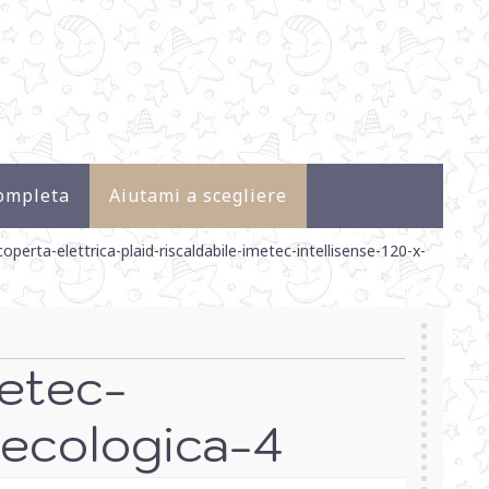
ompleta
Aiutami a scegliere
coperta-elettrica-plaid-riscaldabile-imetec-intellisense-120-x-
metec-
-ecologica-4