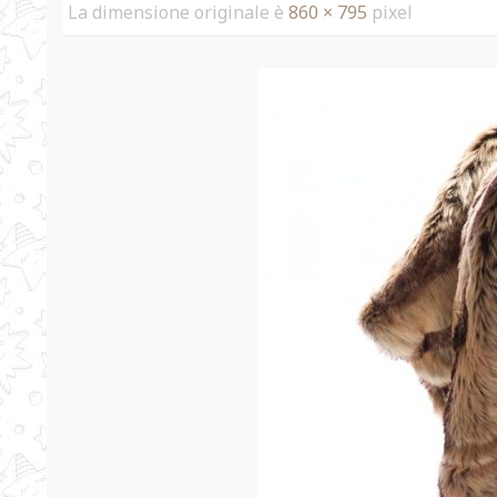
La dimensione originale è
860 × 795
pixel