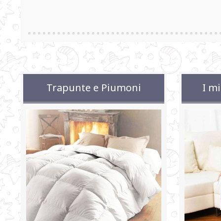
Trapunte e Piumoni
I mi