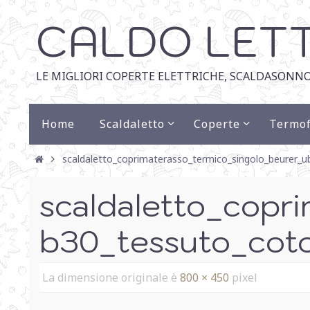
CALDO LET
LE MIGLIORI COPERTE ELETTRICHE, SCALDASONNO
Home
Scaldaletto
Coperte
Termof
scaldaletto_coprimaterasso_termico_singolo_beurer_u
scaldaletto_copr
b30_tessuto_cot
La dimensione originale è
800 × 450
pixel