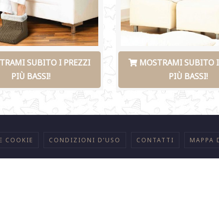
RAMI SUBITO I PREZZI
MOSTRAMI SUBITO I
PIÙ BASSI!
PIÙ BASSI!
E COOKIE
CONDIZIONI D’USO
CONTATTI
MAPPA 
026
Caldo Letto. Tutti i testi pubblicati sono tutelati dalle leggi sul diritto d'au
Questo sito utilizza cookie tecnici per consentire una corretta navigazione.
Marchi, immagini e video appartengono ai loro legittimi proprietari.
Sito sicuro protetto con protocolli TLS certificati.