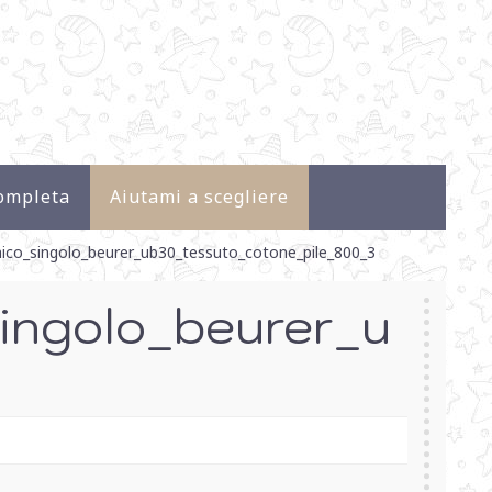
ompleta
Aiutami a scegliere
ico_singolo_beurer_ub30_tessuto_cotone_pile_800_3
singolo_beurer_u