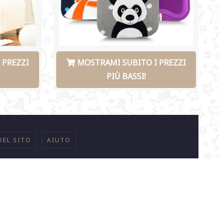
 PREZZI
MOSTRAMI SUBITO I PREZZI
PIÙ BASSI!
DEL SITO
AIUTO
tore.