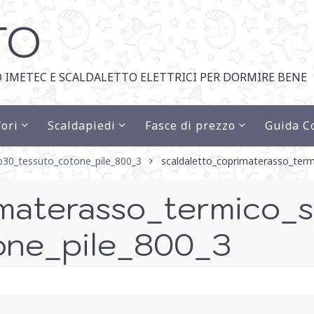
TO
 IMETEC E SCALDALETTO ELETTRICI PER DORMIRE BENE
ori
Scaldapiedi
Fasce di prezzo
Guida C
b30_tessuto_cotone_pile_800_3
scaldaletto_coprimaterasso_term
imaterasso_termico_
one_pile_800_3