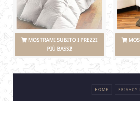
MOSTRAMI SUBITO I PREZZI
MOST
PIÙ BASSI!
HOME
PRIVACY 
©
2