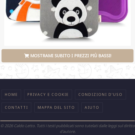
MOSTRAMI SUBITO I PREZZI PIÙ BASSI!
HOME
PRIVACY E COOKIE
CONDIZIONI D’USO
CONTATTI
MAPPA DEL SITO
AIUTO
©
2026
Caldo Letto. Tutti i testi pubblicati sono tutelati dalle leggi sul diritto
d'autore.