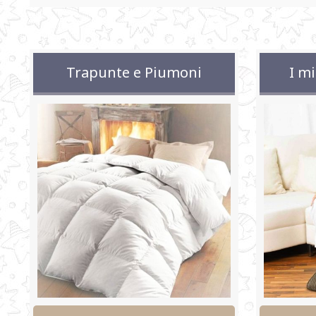
Trapunte e Piumoni
I mi