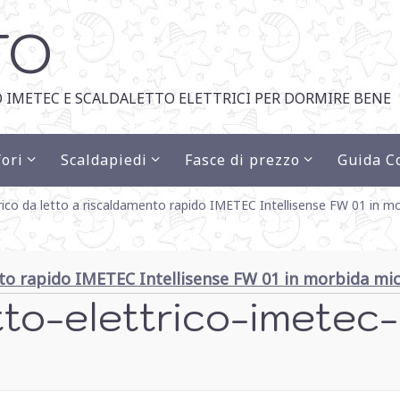
TO
 IMETEC E SCALDALETTO ELETTRICI PER DORMIRE BENE
ori
Scaldapiedi
Fasce di prezzo
Guida C
trico da letto a riscaldamento rapido IMETEC Intellisense FW 01 in mo
ento rapido IMETEC Intellisense FW 01 in morbida mic
tto-elettrico-imetec-