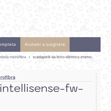
ompleta
Aiutami a scegliere
rbida microfibra
scaldapiedi-da-letto-elettrico-imetec-
rofibra
intellisense-fw-