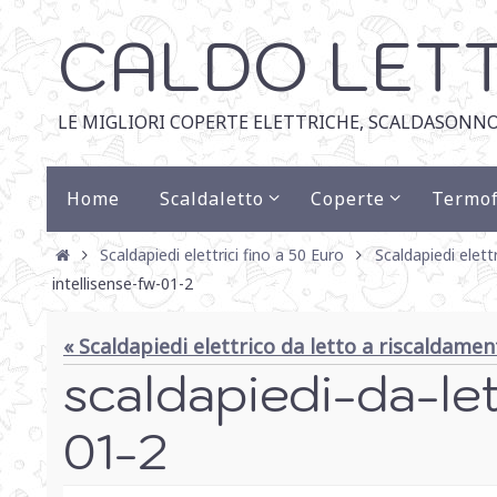
CALDO LET
LE MIGLIORI COPERTE ELETTRICHE, SCALDASONNO
Home
Scaldaletto
Coperte
Termof
Scaldapiedi elettrici fino a 50 Euro
Scaldapiedi elet
intellisense-fw-01-2
« Scaldapiedi elettrico da letto a riscaldam
scaldapiedi-da-le
01-2