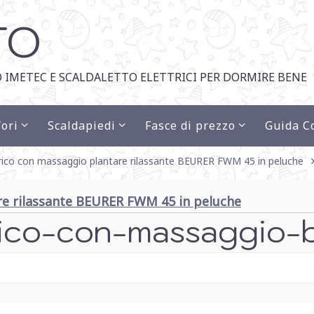
TO
 IMETEC E SCALDALETTO ELETTRICI PER DORMIRE BENE
ori
Scaldapiedi
Fasce di prezzo
Guida C
trico con massaggio plantare rilassante BEURER FWM 45 in peluche
are rilassante BEURER FWM 45 in peluche
trico-con-massaggio