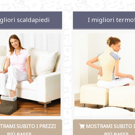
gliori scaldapiedi
I migliori termo
RAMI SUBITO I PREZZI
MOSTRAMI SUBITO I
PIÙ BASSI!
PIÙ BASSI!