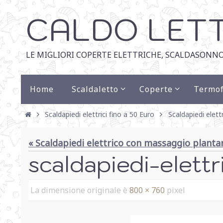
CALDO LET
LE MIGLIORI COPERTE ELETTRICHE, SCALDASONNO
Home
Scaldaletto
Coperte
Termof
Scaldapiedi elettrici fino a 50 Euro
Scaldapiedi elet
« Scaldapiedi elettrico con massaggio plant
scaldapiedi-elet
La dimensione originale è
800 × 760
pixel