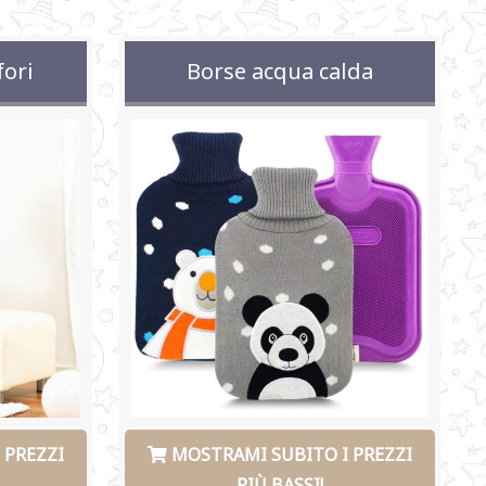
fori
Borse acqua calda
 PREZZI
MOSTRAMI SUBITO I PREZZI
PIÙ BASSI!