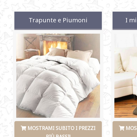
Trapunte e Piumoni
I mi
MOSTRAMI SUBITO I PREZZI
MOST
PIÙ BASSI!